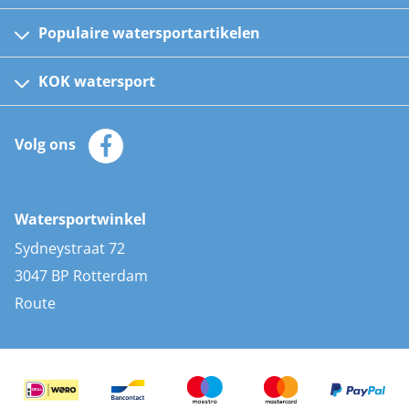
Populaire watersportartikelen
Fusion bootradio's
Kinder reddingsvesten
KOK watersport
Watersportwinkel
Automatische reddingsvesten
Klantenservice
Zeilkleding
Volg ons
Merken
Zonnepanelen
Bootaccessoires
Bootlakken
Vacatures
AIS transponders
Watersportwinkel
Advies & uitleg
Stootwillen en fenders
Sydneystraat 72
Bootkussens
3047 BP Rotterdam
Zwemtrappen
Route
Navigatieverlichting