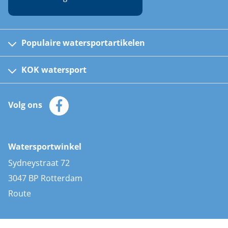
Populaire watersportartikelen
Fusion bootradio's
Kinder reddingsvesten
KOK watersport
Watersportwinkel
Automatische reddingsvesten
Klantenservice
Zeilkleding
Volg ons
Merken
Zonnepanelen
Bootaccessoires
Bootlakken
Vacatures
AIS transponders
Watersportwinkel
Advies & uitleg
Stootwillen en fenders
Sydneystraat 72
Bootkussens
3047 BP Rotterdam
Zwemtrappen
Route
Navigatieverlichting