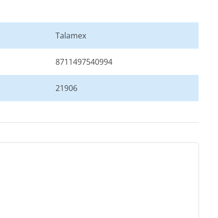
Talamex
8711497540994
21906