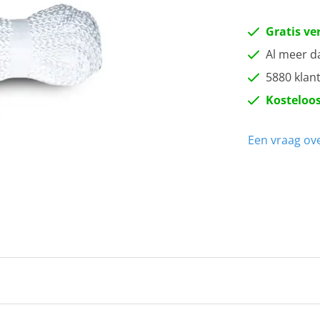
Gratis ve
Al meer d
5880 klan
Kosteloos
Een vraag ove