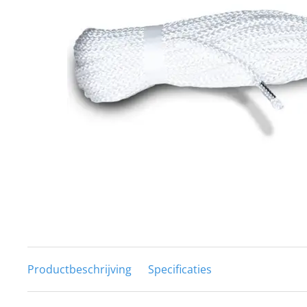
Techniek en motor
Tuigage en dekbeslag
Veiligheid
Boten, toebehoren en fun
Meubels en lifestyle
SALE
Productbeschrijving
Specificaties