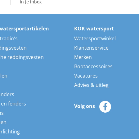
in je inbox
watersportartikelen
KOK watersport
tradio's
Watersportwinkel
dingsvesten
Klantenservice
he reddingsvesten
Merken
Bootaccessoires
len
Vacatures
Advies & uitleg
onders
 en fenders
Volg ons
ns
pen
rlichting