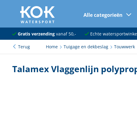
Alle categorieën
naar hoofdinhoud
Navigatie
Gratis verzending
vanaf 50,-
Echte watersportwinke
Terug
Home
Tuigage en dekbeslag
Touwwerk
Dekuitrusting
Ankeren en afmeren
Talamex Vlaggenlijn polypro
Onderhoud en verf
Elektra
Kleding en schoenen
Sanitair
Kajuit en kombuis