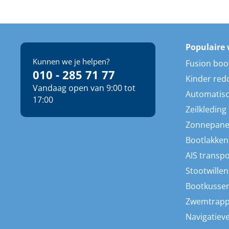
Populaire 
Kunnen we je helpen?
Fusion boo
010 - 285 71 77
Kinder red
Vandaag open van 9:00 tot
Automatisc
17:00
Zeilkleding
Zonnepane
Bootlakken
AIS transp
Stootwillen
Bootkusse
Zwemtrap
Navigatieve