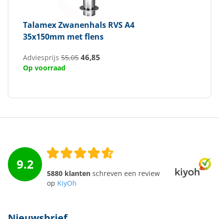
Talamex
Zwanenhals RVS A4
35x150mm met flens
46,85
Adviesprijs
55,05
Op voorraad
9.2
5880 klanten
schreven een review
op
KiyOh
Nieuwsbrief