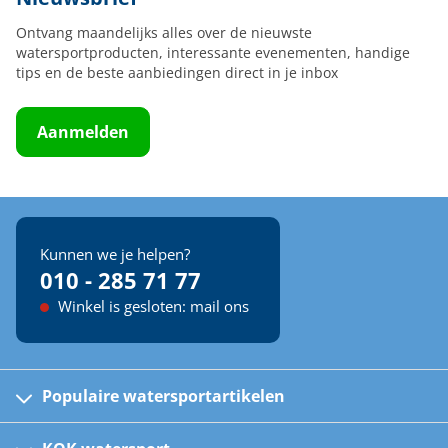
Ontvang maandelijks alles over de nieuwste
watersportproducten, interessante evenementen, handige
tips en de beste aanbiedingen direct in je inbox
Aanmelden
Kunnen we je helpen?
010 - 285 71 77
Winkel is gesloten: mail ons
Populaire watersportartikelen
Fusion bootradio's
Kinder reddingsvesten