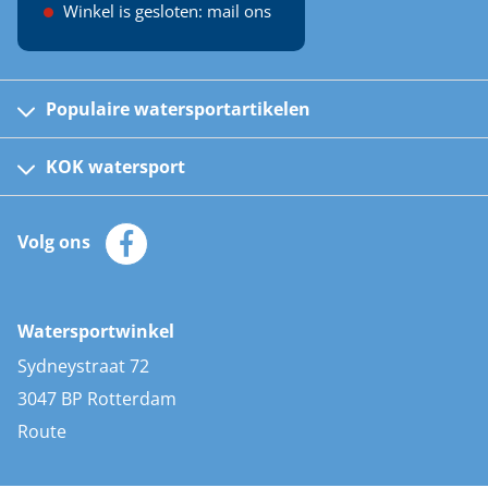
Winkel is gesloten: mail ons
Populaire watersportartikelen
Fusion bootradio's
Kinder reddingsvesten
KOK watersport
Watersportwinkel
Automatische reddingsvesten
Klantenservice
Zeilkleding
Volg ons
Merken
Zonnepanelen
Bootaccessoires
Bootlakken
Vacatures
AIS transponders
Watersportwinkel
Advies & uitleg
Stootwillen en fenders
Sydneystraat 72
Bootkussens
3047 BP Rotterdam
Zwemtrappen
Route
Navigatieverlichting