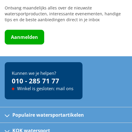
Ontvang maandelijks alles over de nieuwste
watersportproducten, interessante evenementen, handige
tips en de beste aanbiedingen direct in je inbox
Aanmelden
Kunnen we je helpen?
010 - 285 71 77
Winkel is gesloten: mail ons
Populaire watersportartikelen
Fusion bootradio's
Kinder reddingsvesten
KOK watersport