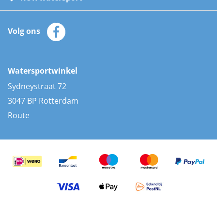
Watersportwinkel
Automatische reddingsvesten
Klantenservice
Zeilkleding
Volg ons
Merken
Zonnepanelen
Bootaccessoires
Bootlakken
Vacatures
AIS transponders
Watersportwinkel
Advies & uitleg
Stootwillen en fenders
Sydneystraat 72
Bootkussens
3047 BP Rotterdam
Zwemtrappen
Route
Navigatieverlichting