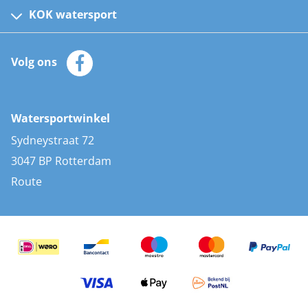
Kinder reddingsvesten
KOK watersport
Watersportwinkel
Automatische reddingsvesten
Klantenservice
Zeilkleding
Volg ons
Merken
Zonnepanelen
Bootaccessoires
Bootlakken
Vacatures
AIS transponders
Watersportwinkel
Advies & uitleg
Stootwillen en fenders
Sydneystraat 72
Bootkussens
3047 BP Rotterdam
Zwemtrappen
Route
Navigatieverlichting