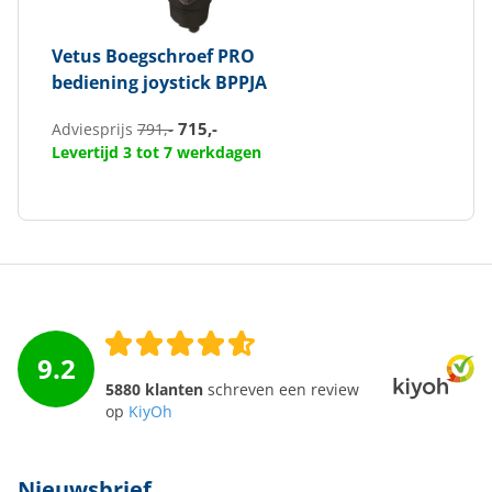
Vetus
Boegschroef PRO
bediening joystick BPPJA
715,-
Adviesprijs
791,-
Levertijd 3 tot 7 werkdagen
9.2
5880 klanten
schreven een review
op
KiyOh
Nieuwsbrief