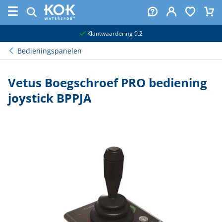
naar hoofdinhoud
Klantwaardering 9.2
Bedieningspanelen
Vetus Boegschroef PRO bediening
joystick BPPJA