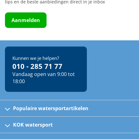
tips en de beste aanbiedingen direct in je inbox
Aanmelden
Kunnen we je helpen?
010 - 285 71 77
Vandaag open van 9:00 tot
18:00
Populaire watersportartikelen
Fusion bootradio's
Kinder reddingsvesten
KOK watersport
Watersportwinkel
Automatische reddingsvesten