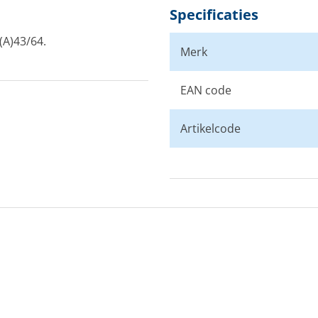
Specificaties
(A)43/64.
Merk
EAN code
Artikelcode