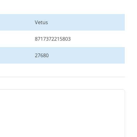
Vetus
8717372215803
27680