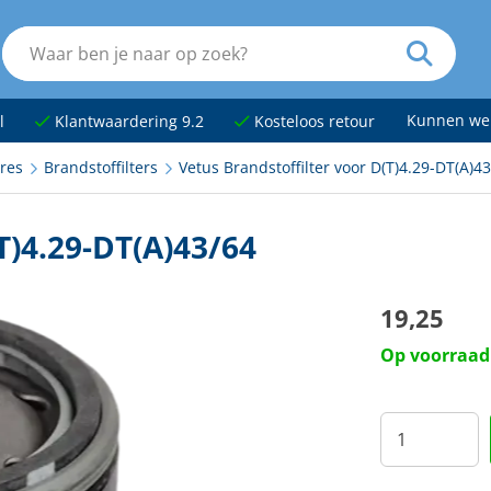
Kunnen we
l
Klantwaardering 9.2
Kosteloos retour
res
Brandstoffilters
Vetus Brandstoffilter voor D(T)4.29-DT(A)4
T)4.29-DT(A)43/64
19,25
Op voorraad