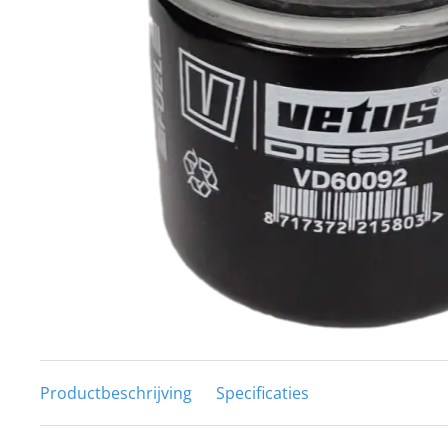
Techniek en motor
Tuigage en dekbeslag
Veiligheid
Boten, toebehoren en fun
Meubels en lifestyle
SALE
Productbeschrijving
Specificaties