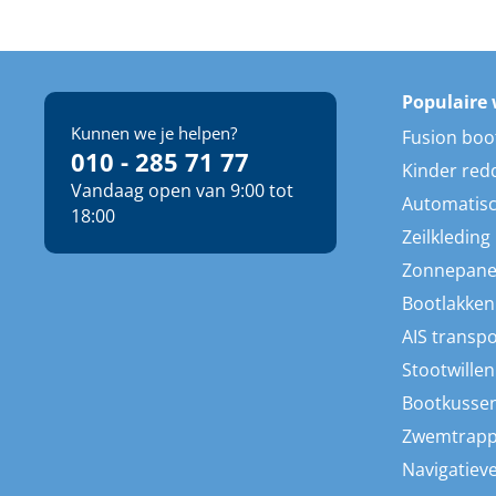
Populaire 
Kunnen we je helpen?
Fusion boo
010 - 285 71 77
Kinder red
Vandaag open van 9:00 tot
Automatisc
18:00
Zeilkleding
Zonnepane
Bootlakken
AIS transp
Stootwillen
Bootkusse
Zwemtrap
Navigatieve