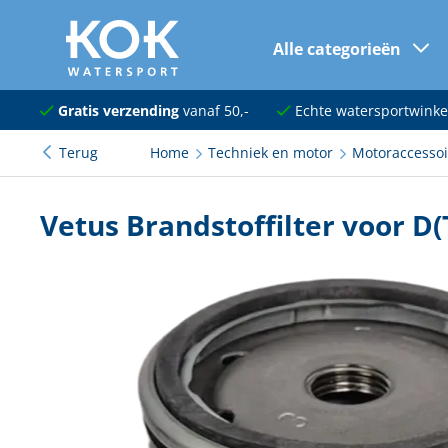
Alle categorieën
naar hoofdinhoud
Navigatie
Gratis verzending
vanaf 50,-
Echte watersportwinke
Terug
Home
Techniek en motor
Motoraccessoi
Dekuitrusting
Ankeren en afmeren
Vetus Brandstoffilter voor D(
Onderhoud en verf
Elektra
Kleding en schoenen
Sanitair
Kajuit en kombuis