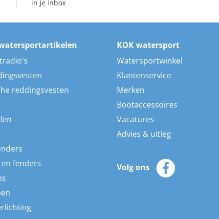
in je inbox
watersportartikelen
KOK watersport
tradio's
Watersportwinkel
dingsvesten
Klantenservice
he reddingsvesten
Merken
Bootaccessoires
len
Vacatures
Advies & uitleg
onders
 en fenders
Volg ons
ns
pen
rlichting