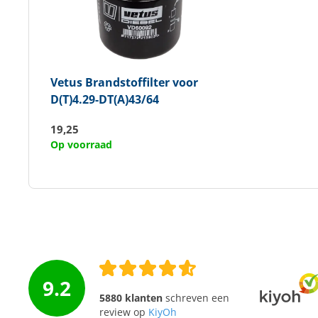
Vetus
Brandstoffilter voor
D(T)4.29-DT(A)43/64
19,25
Op voorraad
9.2
5880 klanten
schreven een
review op
KiyOh