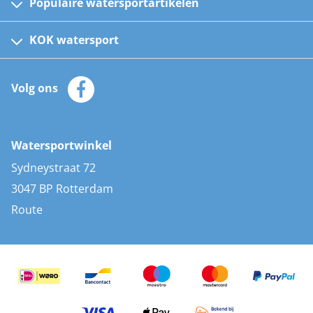
Populaire watersportartikelen
Fusion bootradio's
Kinder reddingsvesten
KOK watersport
Watersportwinkel
Automatische reddingsvesten
Klantenservice
Zeilkleding
Volg ons
Merken
Zonnepanelen
Bootaccessoires
Bootlakken
Vacatures
AIS transponders
Watersportwinkel
Advies & uitleg
Stootwillen en fenders
Sydneystraat 72
Bootkussens
3047 BP Rotterdam
Zwemtrappen
Route
Navigatieverlichting