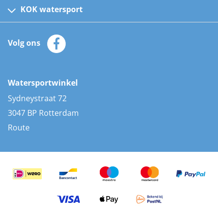
Kinder reddingsvesten
KOK watersport
Watersportwinkel
Automatische reddingsvesten
Klantenservice
Zeilkleding
Volg ons
Merken
Zonnepanelen
Bootaccessoires
Bootlakken
Vacatures
AIS transponders
Watersportwinkel
Advies & uitleg
Stootwillen en fenders
Sydneystraat 72
Bootkussens
3047 BP Rotterdam
Zwemtrappen
Route
Navigatieverlichting