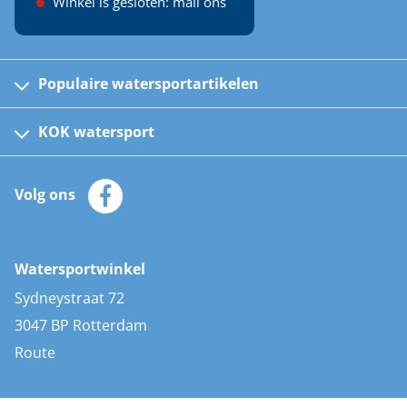
Winkel is gesloten: mail ons
Populaire watersportartikelen
Fusion bootradio's
Kinder reddingsvesten
KOK watersport
Watersportwinkel
Automatische reddingsvesten
Klantenservice
Zeilkleding
Volg ons
Merken
Zonnepanelen
Bootaccessoires
Bootlakken
Vacatures
AIS transponders
Watersportwinkel
Advies & uitleg
Stootwillen en fenders
Sydneystraat 72
Bootkussens
3047 BP Rotterdam
Zwemtrappen
Route
Navigatieverlichting