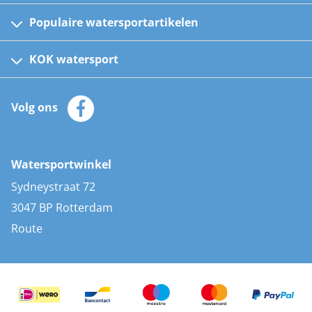
Populaire watersportartikelen
Fusion bootradio's
Kinder reddingsvesten
KOK watersport
Watersportwinkel
Automatische reddingsvesten
Klantenservice
Zeilkleding
Volg ons
Merken
Zonnepanelen
Bootaccessoires
Bootlakken
Vacatures
AIS transponders
Watersportwinkel
Advies & uitleg
Stootwillen en fenders
Sydneystraat 72
Bootkussens
3047 BP Rotterdam
Zwemtrappen
Route
Navigatieverlichting