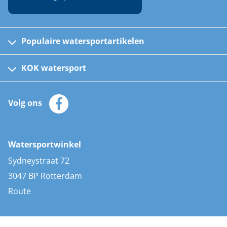
Populaire watersportartikelen
Fusion bootradio's
Kinder reddingsvesten
KOK watersport
Watersportwinkel
Automatische reddingsvesten
Klantenservice
Zeilkleding
Volg ons
Merken
Zonnepanelen
Bootaccessoires
Bootlakken
Vacatures
AIS transponders
Watersportwinkel
Advies & uitleg
Stootwillen en fenders
Sydneystraat 72
Bootkussens
3047 BP Rotterdam
Zwemtrappen
Route
Navigatieverlichting