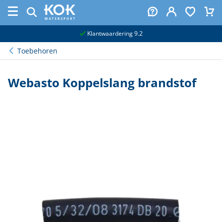
naar hoofdinhoud
Klantwaardering 9.2
Toebehoren
Webasto Koppelslang brandstof