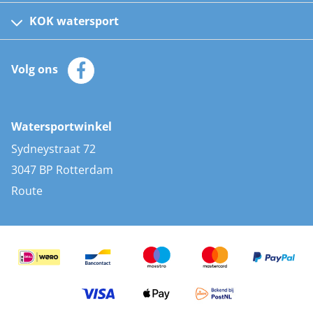
Kinder reddingsvesten
KOK watersport
Watersportwinkel
Automatische reddingsvesten
Klantenservice
Zeilkleding
Volg ons
Merken
Zonnepanelen
Bootaccessoires
Bootlakken
Vacatures
AIS transponders
Watersportwinkel
Advies & uitleg
Stootwillen en fenders
Sydneystraat 72
Bootkussens
3047 BP Rotterdam
Zwemtrappen
Route
Navigatieverlichting