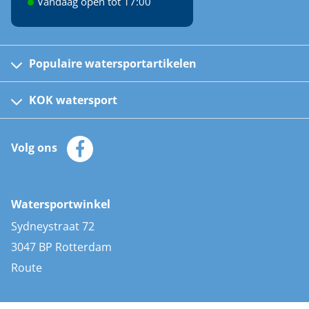
Vandaag open tot 17:00
Populaire watersportartikelen
Fusion bootradio's
Kinder reddingsvesten
KOK watersport
Watersportwinkel
Automatische reddingsvesten
Klantenservice
Zeilkleding
Volg ons
Merken
Zonnepanelen
Bootaccessoires
Bootlakken
Vacatures
AIS transponders
Watersportwinkel
Advies & uitleg
Stootwillen en fenders
Sydneystraat 72
Bootkussens
3047 BP Rotterdam
Zwemtrappen
Route
Navigatieverlichting