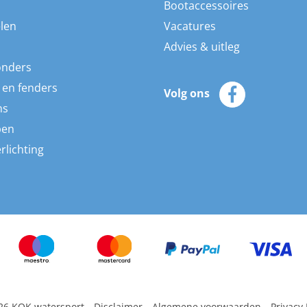
Bootaccessoires
len
Vacatures
Advies & uitleg
onders
 en fenders
Volg ons
ns
pen
rlichting
26 KOK watersport
Disclaimer
Algemene voorwaarden
Privacy 