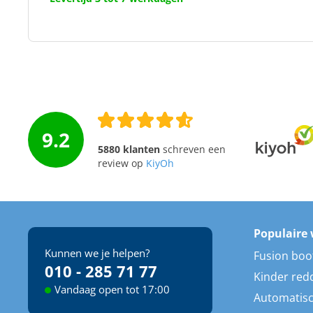
9.2
5880 klanten
schreven een
review op
KiyOh
Populaire 
Kunnen we je helpen?
Fusion boo
010 - 285 71 77
Kinder red
Vandaag open tot 17:00
Automatisc