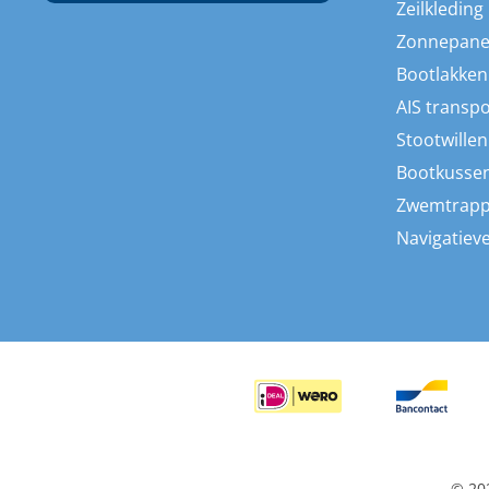
Zeilkleding
Zonnepane
Bootlakken
AIS transp
Stootwillen
Bootkusse
Zwemtrap
Navigatieve
© 20