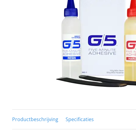
Techniek en motor
Tuigage en dekbeslag
Veiligheid
Boten, toebehoren en fun
Meubels en lifestyle
SALE
Productbeschrijving
Specificaties