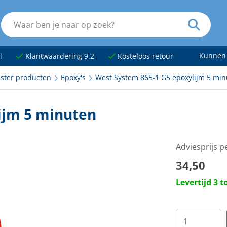
Kunnen
l
Klantwaardering 9.2
Kosteloos retour
ester producten
Epoxy's
West System 865-1 G5 epoxylijm 5 min
ijm 5 minuten
Adviesprijs 
34,50
Levertijd 3 