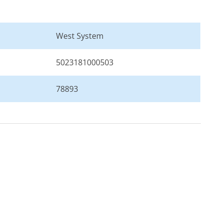
West System
5023181000503
78893