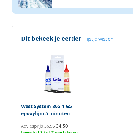
Dit bekeek je eerder
lijstje wissen
West System
865-1 G5
epoxylijm 5 minuten
34,50
Adviesprijs
36,95
Levertijd 3 tot 7 werkdagen