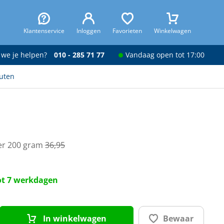
Klantenservice
Inloggen
Favorieten
Winkelwagen
 we je helpen?
010 - 285 71 77
Vandaag open tot 17:00
uten
per 200 gram
36,95
tot 7 werkdagen
In winkelwagen
Bewaar