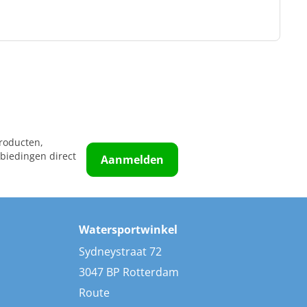
roducten,
biedingen direct
Aanmelden
Watersportwinkel
Sydneystraat 72
3047 BP Rotterdam
Route