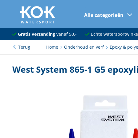
Alle categorieën
naar hoofdinhoud
Navigatie
Gratis verzending
vanaf 50,-
Echte watersportwinke
Terug
Home
Onderhoud en verf
Epoxy & poly
Dekuitrusting
Ankeren en afmeren
West System 865-1 G5 epoxyl
Onderhoud en verf
Elektra
Kleding en schoenen
Sanitair
Kajuit en kombuis