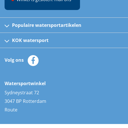
Populaire watersportartikelen
Fusion bootradio's
Kinder reddingsvesten
KOK watersport
Watersportwinkel
Automatische reddingsvesten
Klantenservice
Zeilkleding
Volg ons
Merken
Zonnepanelen
Bootaccessoires
Bootlakken
Vacatures
AIS transponders
Watersportwinkel
Advies & uitleg
Stootwillen en fenders
Sydneystraat 72
Bootkussens
3047 BP Rotterdam
Zwemtrappen
Route
Navigatieverlichting