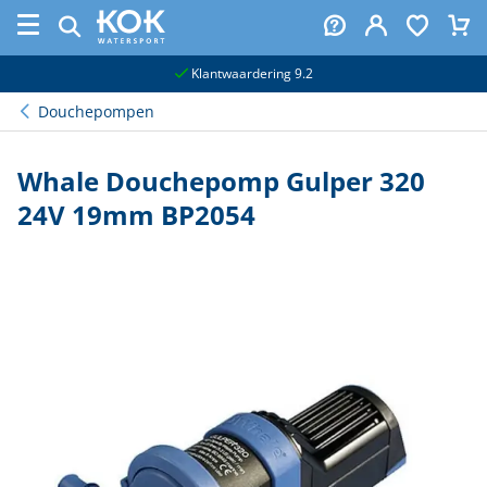
naar hoofdinhoud
Klantwaardering 9.2
Douchepompen
Whale Douchepomp Gulper 320
24V 19mm BP2054