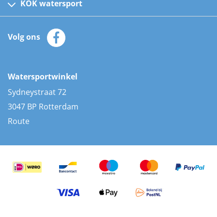
Kinder reddingsvesten
KOK watersport
Watersportwinkel
Automatische reddingsvesten
Klantenservice
Zeilkleding
Volg ons
Merken
Zonnepanelen
Bootaccessoires
Bootlakken
Vacatures
AIS transponders
Watersportwinkel
Advies & uitleg
Stootwillen en fenders
Sydneystraat 72
Bootkussens
3047 BP Rotterdam
Zwemtrappen
Route
Navigatieverlichting