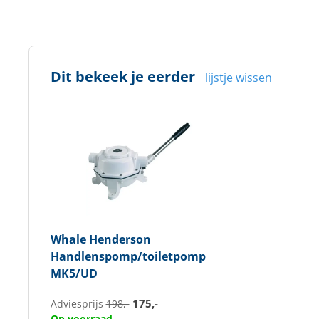
Dit bekeek je eerder
lijstje wissen
Whale
Henderson
Handlenspomp/toiletpomp
MK5/UD
175,-
Adviesprijs
198,-
Op voorraad