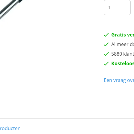
Gratis ve
Al meer d
5880 klan
Kosteloos
Een vraag ove
producten