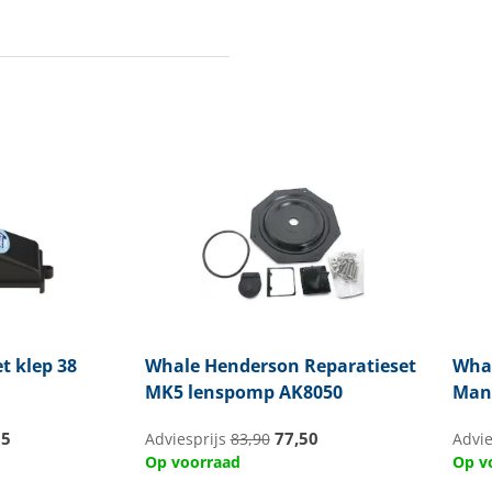
t klep 38
Whale
Henderson Reparatieset
Wha
MK5 lenspomp AK8050
Manc
95
77,50
Adviesprijs
83,90
Advie
Op voorraad
Op v