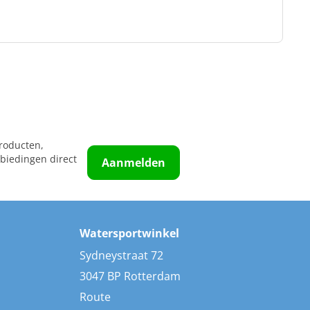
roducten,
biedingen direct
Aanmelden
Watersportwinkel
Sydneystraat 72
3047 BP Rotterdam
Route