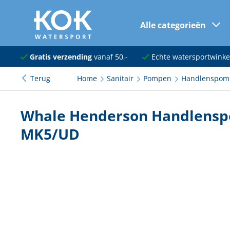
Alle categorieën
naar hoofdinhoud
Navigatie
Gratis verzending
vanaf 50,-
Echte watersportwinke
Terug
Home
Sanitair
Pompen
Handlenspom
Dekuitrusting
Ankeren en afmeren
Whale Henderson Handlensp
Onderhoud en verf
MK5/UD
Elektra
Kleding en schoenen
Sanitair
Kajuit en kombuis