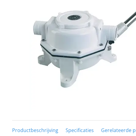
Techniek en motor
Tuigage en dekbeslag
Veiligheid
Boten, toebehoren en fun
Meubels en lifestyle
SALE
Productbeschrijving
Specificaties
Gerelateerde 