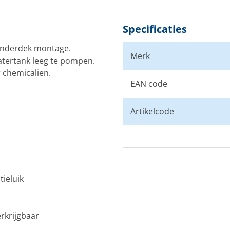
Specificaties
nderdek montage.
Merk
atertank leeg te pompen.
 chemicalien.
EAN code
Artikelcode
ieluik
erkrijgbaar