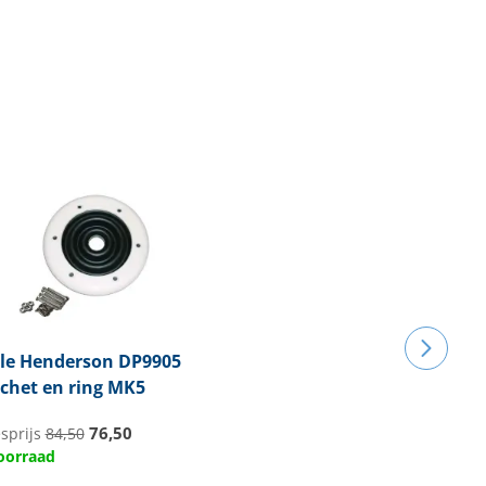
le
Henderson DP9905
het en ring MK5
76,50
sprijs
84,50
oorraad