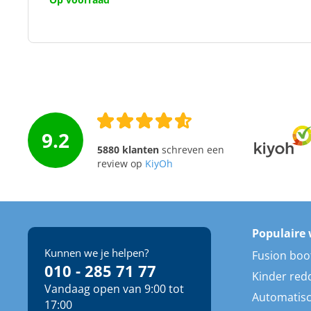
9.2
5880 klanten
schreven een
review op
KiyOh
Populaire 
Kunnen we je helpen?
Fusion boo
010 - 285 71 77
Kinder red
Vandaag open van 9:00 tot
Automatisc
17:00