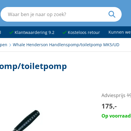
Kunnen we
l
Klantwaardering 9.2
Kosteloos retour
pen
Whale Henderson Handlenspomp/toiletpomp MK5/UD
omp/toiletpomp
Adviesprijs
19
175,-
Op voorraad