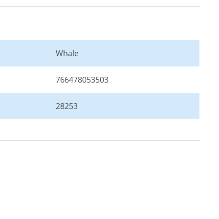
Whale
766478053503
28253