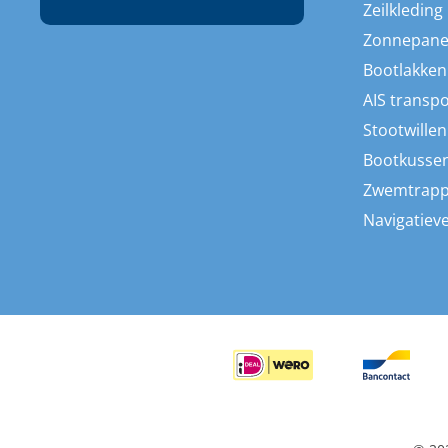
Zeilkleding
Zonnepane
Bootlakken
AIS transp
Stootwillen
Bootkusse
Zwemtrap
Navigatieve