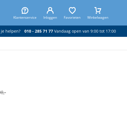
Klantenservice
Inloggen
Favorieten
Winkelwagen
 je helpen?
010 - 285 71 77
Vandaag open van 9:00 tot 17:00
8,-