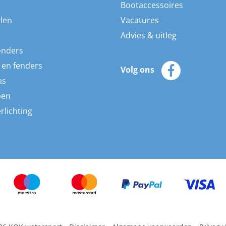
Bootaccessoires
len
Vacatures
Advies & uitleg
onders
 en fenders
Volg ons
ns
pen
rlichting