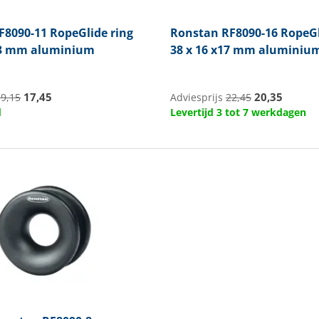
F8090-11 RopeGlide ring
Ronstan
RF8090-16 RopeGl
 13 mm aluminium
38 x 16 x17 mm aluminiu
17,45
20,35
19,15
Adviesprijs
22,45
d
Levertijd 3 tot 7 werkdagen