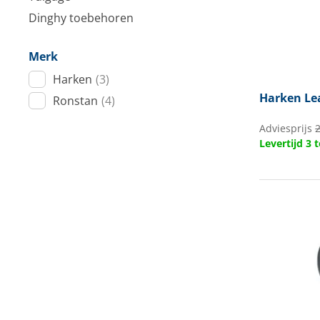
Techniek en motor
Dinghy toebehoren
Tuigage en dekbeslag
Merk
Harken
(3)
Veiligheid
Harken
Le
Ronstan
(4)
Boten, toebehoren en fun
Adviesprijs
2
Levertijd 3
Meubels en lifestyle
SALE