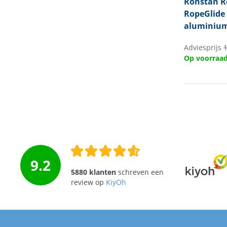
Ronstan
R
RopeGlide 
aluminiu
Adviesprijs
Op voorraa
9.2
5880 klanten
schreven een
review op
KiyOh