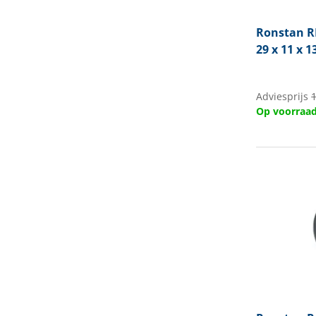
Ronstan
R
29 x 11 x
Adviesprijs
Op voorraa