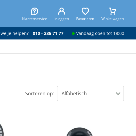
Klantenservice
Inloggen
Favorieten
Winkelwagen
 we je helpen?
010 - 285 71 77
Vandaag open tot 18:00
Sorteren op: