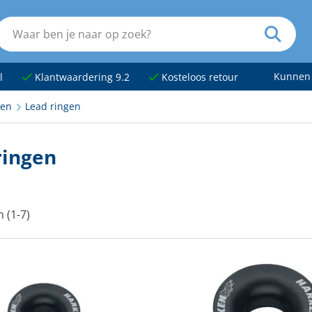
Kunnen
l
Klantwaardering 9.2
Kosteloos retour
ken
Lead ringen
ringen
n (1-7)