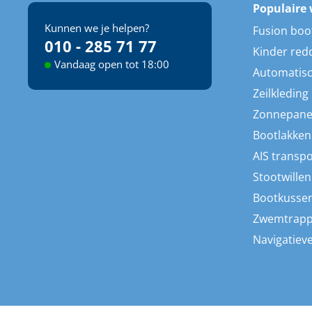
Populaire 
Kunnen we je helpen?
Fusion boo
010 - 285 71 77
Kinder red
Vandaag open tot 18:00
Automatisc
Zeilkleding
Zonnepane
Bootlakken
AIS transp
Stootwillen
Bootkusse
Zwemtrap
Navigatieve