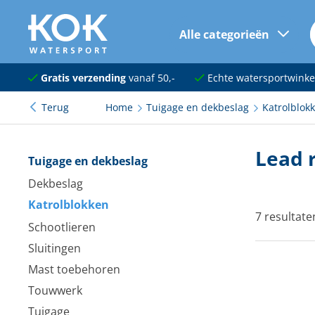
Alle categorieën
naar hoofdinhoud
Navigatie
Gratis verzending
vanaf 50,-
Echte watersportwinke
Terug
Home
Tuigage en dekbeslag
Katrolblok
Dekuitrusting
Ankeren en afmeren
Lead 
Tuigage en dekbeslag
Onderhoud en verf
Dekbeslag
Katrolblokken
Elektra
7 resultate
Schootlieren
Kleding en schoenen
Sluitingen
Sanitair
Mast toebehoren
Touwwerk
Kajuit en kombuis
Tuigage