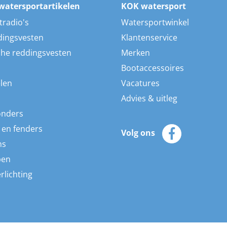
watersportartikelen
KOK watersport
tradio's
Watersportwinkel
dingsvesten
Klantenservice
he reddingsvesten
Merken
Bootaccessoires
len
Vacatures
Advies & uitleg
onders
 en fenders
Volg ons
ns
pen
rlichting