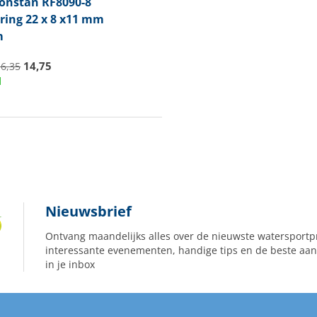
onstan RF8090-8
ring 22 x 8 x11 mm
m
14,75
16,35
d
Nieuwsbrief
Ontvang maandelijks alles over de nieuwste watersportp
interessante evenementen, handige tips en de beste aan
in je inbox