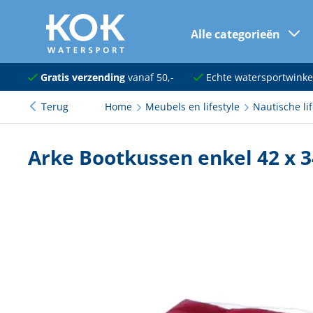
Alle categorieën
naar hoofdinhoud
Navigatie
Gratis verzending
vanaf 50,-
Echte watersportwinke
Terug
Home
Meubels en lifestyle
Nautische lif
Dekuitrusting
Ankeren en afmeren
Arke Bootkussen enkel 42 x 
Onderhoud en verf
Elektra
Kleding en schoenen
Sanitair
Kajuit en kombuis