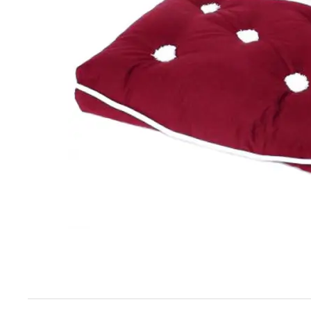
Techniek en motor
Tuigage en dekbeslag
Veiligheid
Boten, toebehoren en fun
Meubels en lifestyle
SALE