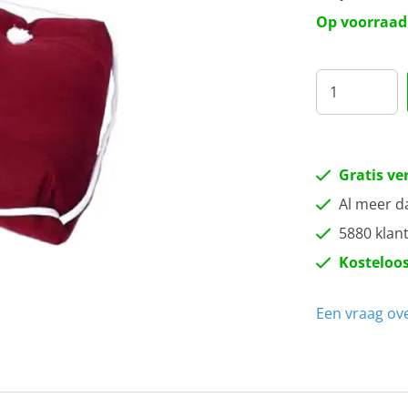
Op voorraad
Gratis ve
Al meer d
5880 klan
Kosteloos
Een vraag ove