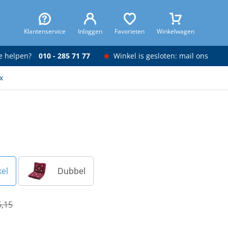
Klantenservice
Inloggen
Favorieten
Winkelwagen
je helpen?
010 - 285 71 77
Winkel is gesloten: mail ons
x
el
Dubbel
5,15