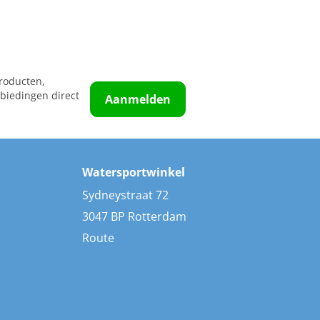
roducten,
biedingen direct
Aanmelden
Watersportwinkel
Sydneystraat 72
3047 BP Rotterdam
Route