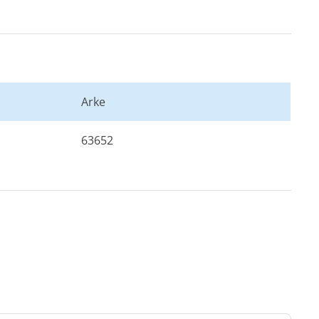
Arke
63652