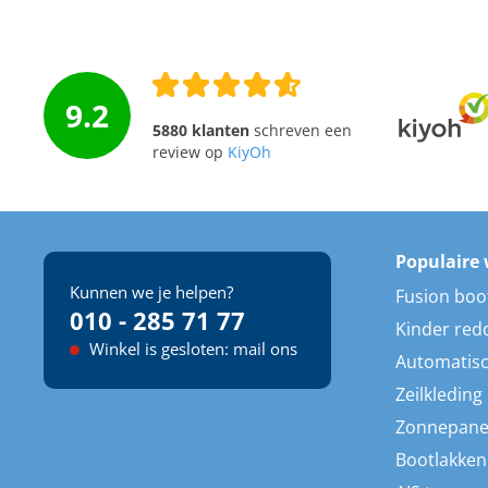
9.2
5880 klanten
schreven een
review op
KiyOh
Populaire 
Kunnen we je helpen?
Fusion boo
010 - 285 71 77
Kinder red
Winkel is gesloten: mail ons
Automatisc
Zeilkleding
Zonnepane
Bootlakken