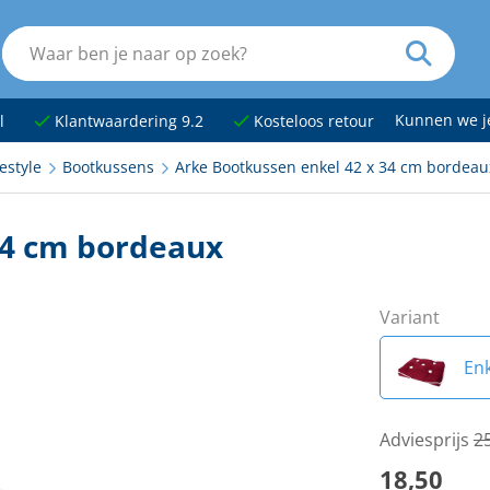
Kunnen we 
l
Klantwaardering 9.2
Kosteloos retour
estyle
Bootkussens
Arke Bootkussen enkel 42 x 34 cm bordeau
34 cm bordeaux
Variant
Enk
Adviesprijs
2
18,50