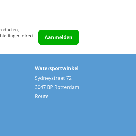
roducten,
biedingen direct
Aanmelden
Watersportwinkel
Sydneystraat 72
3047 BP Rotterdam
Route