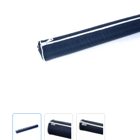
Techniek en motor
Tuigage en dekbeslag
Veiligheid
Boten, toebehoren en fun
Meubels en lifestyle
SALE