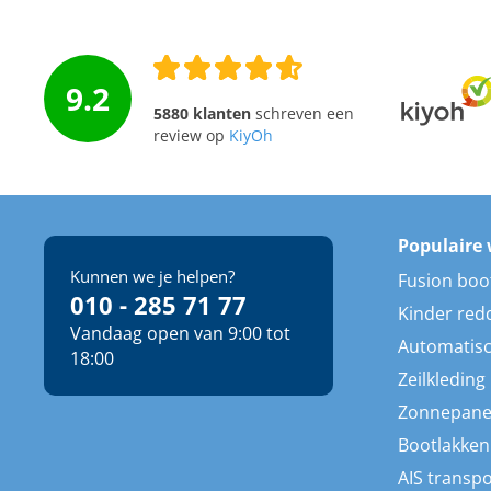
9.2
5880 klanten
schreven een
review op
KiyOh
Populaire 
Kunnen we je helpen?
Fusion boo
010 - 285 71 77
Kinder red
Vandaag open van 9:00 tot
Automatisc
18:00
Zeilkleding
Zonnepane
Bootlakken
AIS transp