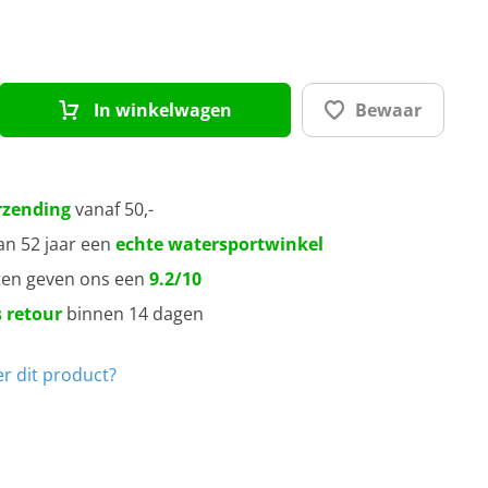
 x 6 cm
 x 10 cm
In winkelwagen
Bewaar
rzending
vanaf 50,-
an 52 jaar een
echte watersportwinkel
ten geven ons een
9.2/10
 retour
binnen 14 dagen
r dit product?