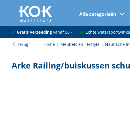
Alle categorieën
naar hoofdinhoud
Navigatie
Gratis verzending
vanaf 50,-
Echte watersportwinke
Terug
Home
Meubels en lifestyle
Nautische lif
Dekuitrusting
Ankeren en afmeren
Arke Railing/buiskussen schu
Onderhoud en verf
Elektra
Kleding en schoenen
Sanitair
Kajuit en kombuis