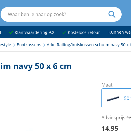
Kunnen we
l
Klantwaardering 9.2
Kosteloos retour
estyle
Bootkussens
Arke Railing/buiskussen schuim navy 50 x 
im navy 50 x 6 cm
Maat
50 
50 
Adviesprijs
1
14,95