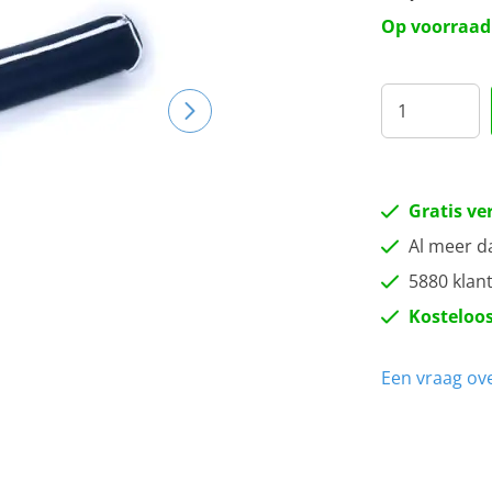
100
Op voorraad
100
Gratis ve
Al meer d
5880 klan
Kosteloos
Een vraag ove