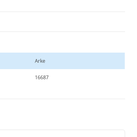
Arke
16687