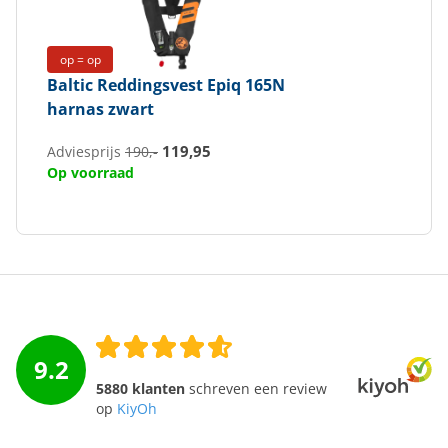
op = op
Baltic
Reddingsvest Epiq 165N
harnas zwart
119,95
Adviesprijs
190,-
Op voorraad
9.2
5880 klanten
schreven een review
op
KiyOh