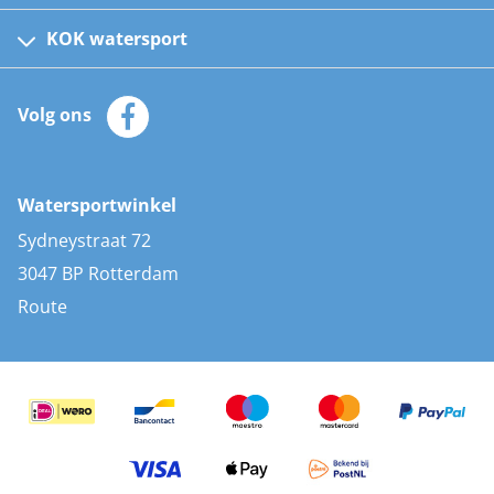
Fusion bootradio's
Kinder reddingsvesten
KOK watersport
Watersportwinkel
Automatische reddingsvesten
Klantenservice
Zeilkleding
Volg ons
Merken
Zonnepanelen
Bootaccessoires
Bootlakken
Vacatures
AIS transponders
Watersportwinkel
Advies & uitleg
Stootwillen en fenders
Sydneystraat 72
Bootkussens
3047 BP Rotterdam
Zwemtrappen
Route
Navigatieverlichting