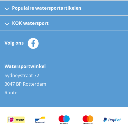
Populaire watersportartikelen
Fusion bootradio's
Kinder reddingsvesten
KOK watersport
Watersportwinkel
Automatische reddingsvesten
Klantenservice
Zeilkleding
Volg ons
Merken
Zonnepanelen
Bootaccessoires
Bootlakken
Vacatures
AIS transponders
Watersportwinkel
Advies & uitleg
Stootwillen en fenders
Sydneystraat 72
Bootkussens
3047 BP Rotterdam
Zwemtrappen
Route
Navigatieverlichting