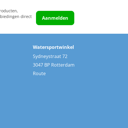
roducten,
biedingen direct
Aanmelden
Watersportwinkel
Sydneystraat 72
3047 BP Rotterdam
Route