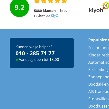
9.2
5880 klanten
schreven een
review op
KiyOh
Populaire 
Kunnen we je helpen?
Fusion boo
010 - 285 71 77
Kinder red
Vandaag open tot 18:00
Automatisc
Zeilkleding
Zonnepane
Bootlakken
AIS transp
Stootwillen
Bootkusse