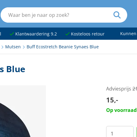
Kunnen
l
Klantwaardering 9.2
Kosteloos retour
Mutsen
Buff Ecostretch Beanie Synaes Blue
s Blue
Adviesprijs
2
15,-
Op voorraad