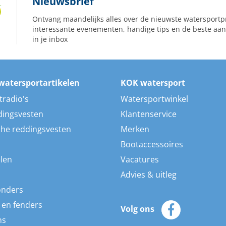
Nieuwsbrief
Ontvang maandelijks alles over de nieuwste watersportp
interessante evenementen, handige tips en de beste aan
in je inbox
watersportartikelen
KOK watersport
tradio's
Watersportwinkel
dingsvesten
Klantenservice
he reddingsvesten
Merken
Bootaccessoires
len
Vacatures
Advies & uitleg
onders
 en fenders
Volg ons
ns