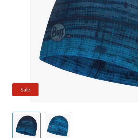
Techniek en motor
Tuigage en dekbeslag
Veiligheid
Boten, toebehoren en fun
Meubels en lifestyle
SALE
Sale