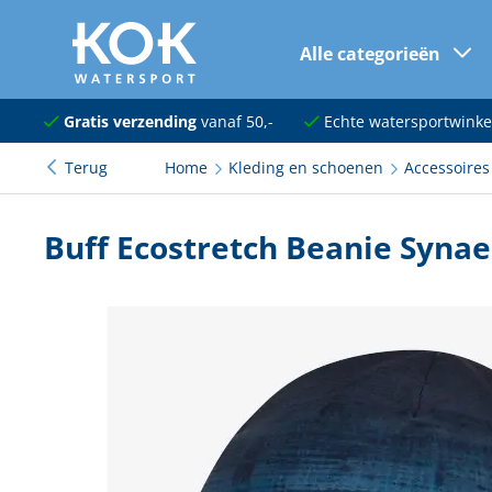
Alle categorieën
naar hoofdinhoud
Navigatie
Gratis verzending
vanaf 50,-
Echte watersportwinke
Terug
Home
Kleding en schoenen
Accessoires
Dekuitrusting
Ankeren en afmeren
Buff Ecostretch Beanie Synae
Onderhoud en verf
Elektra
Kleding en schoenen
Sanitair
Kajuit en kombuis