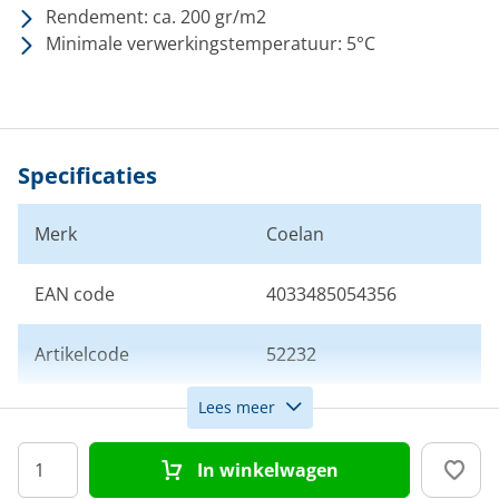
Rendement: ca. 200 gr/m2
Minimale verwerkingstemperatuur: 5°C
Specificaties
Merk
Coelan
EAN code
4033485054356
Artikelcode
52232
Lees meer
Aanbrengen
Boven de waterlijn
boven/onder waterlijn
In winkelwagen