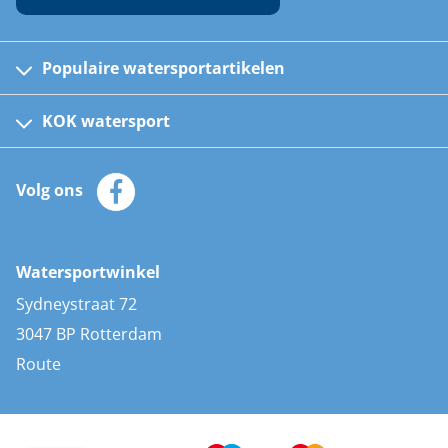
Populaire watersportartikelen
Fusion bootradio's
Kinder reddingsvesten
KOK watersport
Watersportwinkel
Automatische reddingsvesten
Klantenservice
Zeilkleding
Volg ons
Merken
Zonnepanelen
Bootaccessoires
Bootlakken
Vacatures
AIS transponders
Watersportwinkel
Advies & uitleg
Stootwillen en fenders
Sydneystraat 72
Bootkussens
3047 BP Rotterdam
Zwemtrappen
Route
Navigatieverlichting