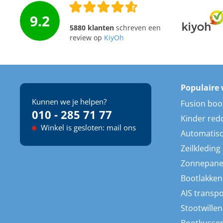
9.2
5880 klanten
schreven een
review op
KiyOh
Populaire 
Kunnen we je helpen?
Fusion boo
010 - 285 71 77
Kinder red
Winkel is gesloten: mail ons
Automatisc
Zeilkleding
Zonnepane
Bootlakken
AIS transp
Stootwillen