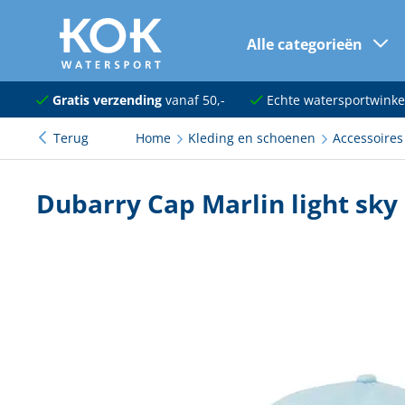
Alle categorieën
naar hoofdinhoud
Navigatie
Gratis verzending
vanaf 50,-
Echte watersportwinke
Terug
Home
Kleding en schoenen
Accessoires
Dekuitrusting
Ankeren en afmeren
Dubarry Cap Marlin light sky
Onderhoud en verf
Elektra
Kleding en schoenen
Sanitair
Kajuit en kombuis