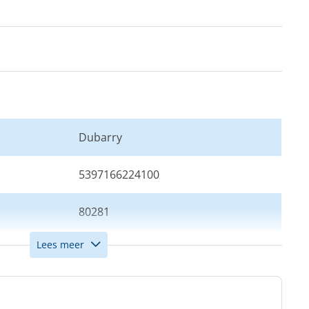
Dubarry
5397166224100
80281
Lees meer
Blauw