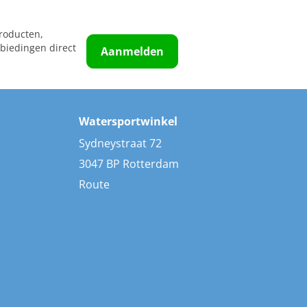
roducten,
biedingen direct
Aanmelden
Watersportwinkel
Sydneystraat 72
3047 BP Rotterdam
Route