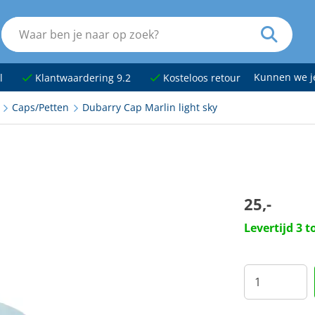
Kunnen we 
l
Klantwaardering 9.2
Kosteloos retour
Caps/Petten
Dubarry Cap Marlin light sky
25,-
Levertijd 3 