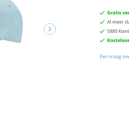
Gratis ve
Al meer d
5880 klan
Kosteloos
Een vraag ove