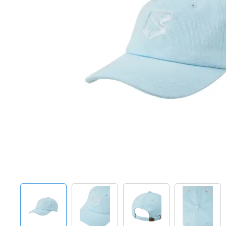
Techniek en motor
Tuigage en dekbeslag
Veiligheid
Boten, toebehoren en fun
Meubels en lifestyle
SALE