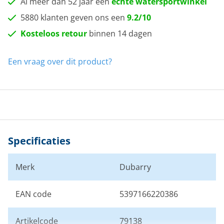
Al meer dan 52 jaar een
echte watersportwinkel
5880 klanten geven ons een
9.2/10
Kosteloos retour
binnen 14 dagen
Een vraag over dit product?
Specificaties
Merk
Dubarry
EAN code
5397166220386
Artikelcode
79138