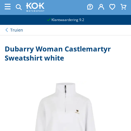
naar hoofdinhoud
Klantwaardering 9.2
Truien
Dubarry Woman Castlemartyr
Sweatshirt white