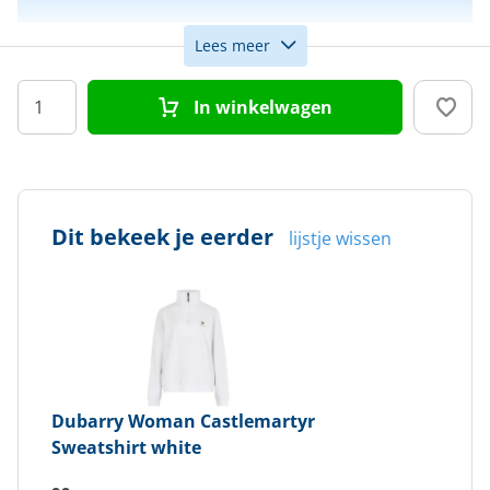
Lees meer
Maat
38
In winkelwagen
Kleur
Wit
Doelgroep
Dames
Dit bekeek je eerder
lijstje wissen
Dubarry
Woman Castlemartyr
Sweatshirt white