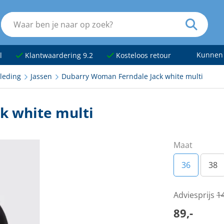
Kunnen
l
Klantwaardering 9.2
Kosteloos retour
leding
Jassen
Dubarry Woman Ferndale Jack white multi
k white multi
Maat
36
38
Adviesprijs
14
89,-