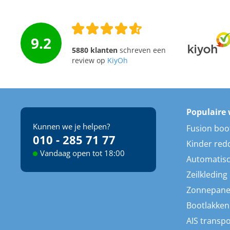
9.2
5880 klanten
schreven een
review op
KiyOh
Populaire 
Kunnen we je helpen?
Fusion boo
010 - 285 71 77
Kinder red
Vandaag open tot 18:00
Automatisc
Zeilkleding
Zonnepane
Bootlakken
AIS transp