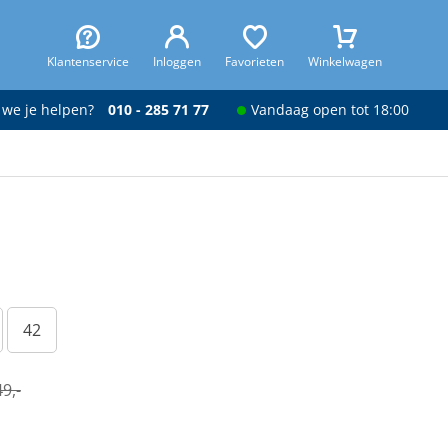
Klantenservice
Inloggen
Favorieten
Winkelwagen
 we je helpen?
010 - 285 71 77
Vandaag open tot 18:00
42
9,-