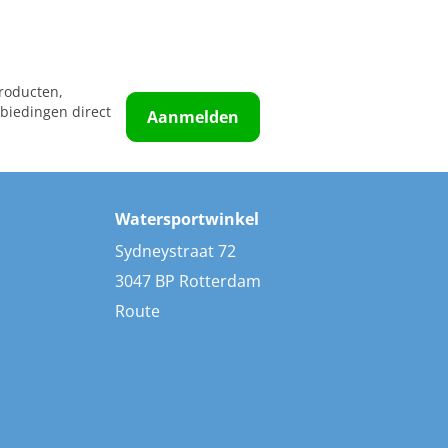
roducten,
biedingen direct
Aanmelden
Watersportwinkel
Sydneystraat 72
3047 BP Rotterdam
Route