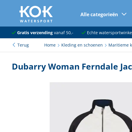
Alle categorieën
naar hoofdinhoud
Navigatie
Gratis verzending
vanaf 50,-
Echte watersportwinke
Terug
Home
Kleding en schoenen
Maritieme k
Dekuitrusting
Ankeren en afmeren
Dubarry Woman Ferndale Jac
Onderhoud en verf
Elektra
Kleding en schoenen
Sanitair
Kajuit en kombuis