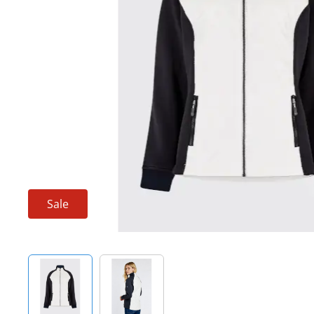
Techniek en motor
Tuigage en dekbeslag
Veiligheid
Boten, toebehoren en fun
Meubels en lifestyle
SALE
Sale