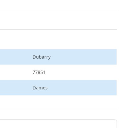
Dubarry
77851
Dames