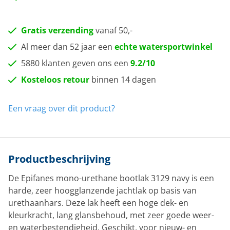
Gratis verzending
vanaf 50,-
Al meer dan 52 jaar een
echte watersportwinkel
5880 klanten geven ons een
9.2/10
Kosteloos retour
binnen 14 dagen
Een vraag over dit product?
Productbeschrijving
De
Epifanes
mono-
urethane
bootlak
3
129
navy
is een
h
arde, zeer hoogglanzende jachtlak op basis van
urethaanhars
.
Deze lak heeft een
hoge dek- en
kleurkracht, lang glansbehoud,
met
zeer goede weer-
en waterbestendigheid
. Geschikt
, voor nieuw- en