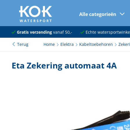
Alle categorieën
naar hoofdinhoud
Navigatie
Gratis verzending
vanaf 50,-
Echte watersportwinke
Terug
Home
Elektra
Kabeltoebehoren
Zeker
Dekuitrusting
Ankeren en afmeren
Eta Zekering automaat 4A
Onderhoud en verf
Elektra
Kleding en schoenen
Sanitair
Kajuit en kombuis