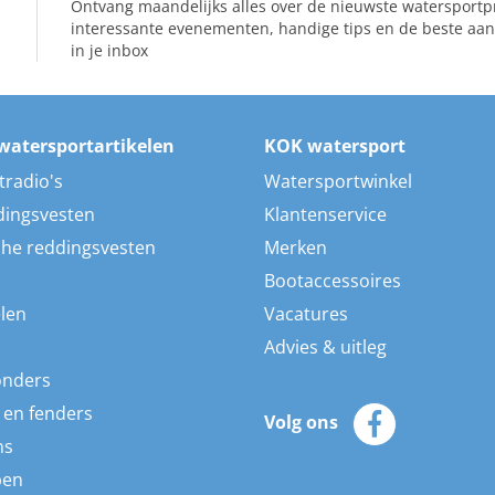
Ontvang maandelijks alles over de nieuwste watersportp
interessante evenementen, handige tips en de beste aan
in je inbox
watersportartikelen
KOK watersport
tradio's
Watersportwinkel
dingsvesten
Klantenservice
he reddingsvesten
Merken
Bootaccessoires
len
Vacatures
Advies & uitleg
onders
 en fenders
Volg ons
ns
pen