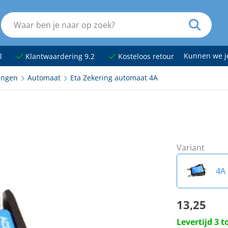
Kunnen we 
l
Klantwaardering 9.2
Kosteloos retour
ingen
Automaat
Eta Zekering automaat 4A
Variant
4A
13,25
6A
Levertijd 3 