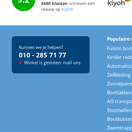
5880 klanten
schreven een
review op
KiyOh
Populaire 
Kunnen we je helpen?
Fusion boo
010 - 285 71 77
Kinder red
Winkel is gesloten: mail ons
Automatisc
Zeilkleding
Zonnepane
Bootlakken
AIS transp
Stootwillen
Bootkusse
Zwemtrap