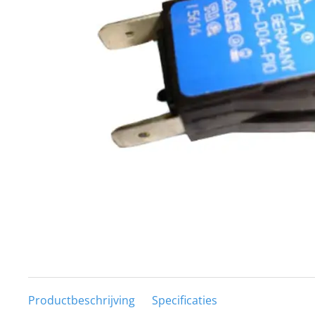
Techniek en motor
Tuigage en dekbeslag
Veiligheid
Boten, toebehoren en fun
Meubels en lifestyle
SALE
Productbeschrijving
Specificaties