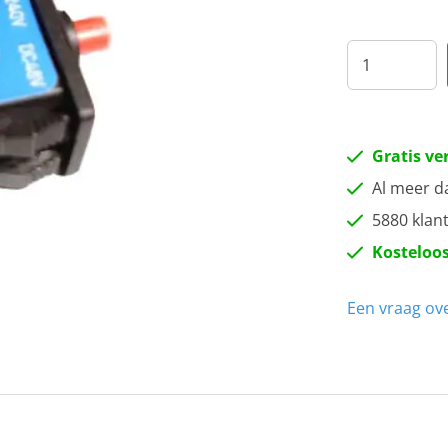
8A
10
12
Gratis ve
16
Al meer d
5880 klan
Kosteloos
Een vraag ove