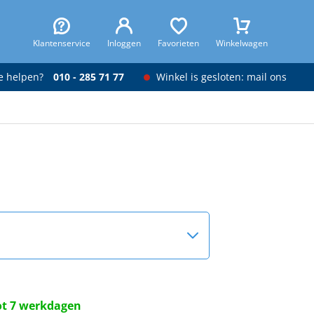
Klantenservice
Inloggen
Favorieten
Winkelwagen
je helpen?
010 - 285 71 77
Winkel is gesloten: mail ons
tot 7 werkdagen