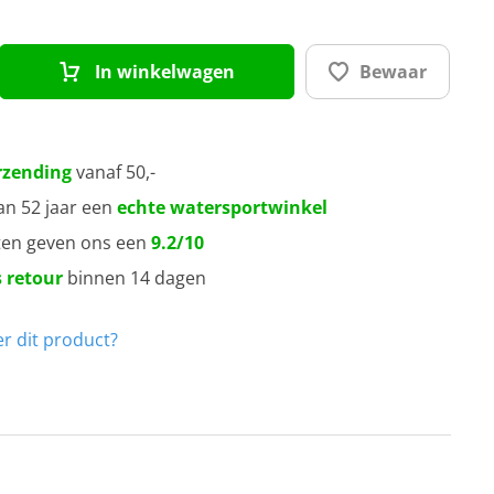
A
In winkelwagen
Bewaar
A
rzending
vanaf 50,-
A
an 52 jaar een
echte watersportwinkel
ten geven ons een
9.2/10
 retour
binnen 14 dagen
r dit product?