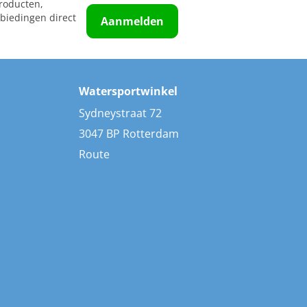
roducten,
biedingen direct
Aanmelden
Watersportwinkel
Sydneystraat 72
3047 BP Rotterdam
Route