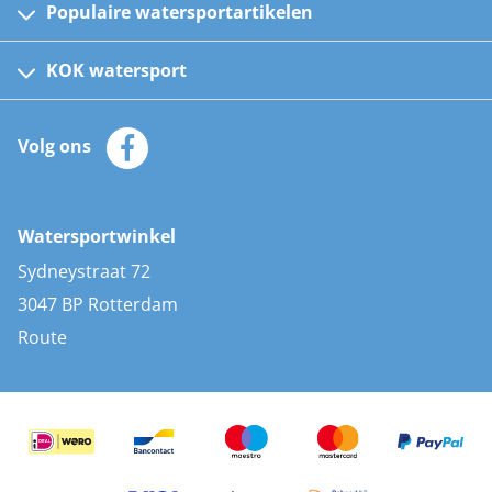
Populaire watersportartikelen
Fusion bootradio's
Kinder reddingsvesten
KOK watersport
Watersportwinkel
Automatische reddingsvesten
Klantenservice
Zeilkleding
Volg ons
Merken
Zonnepanelen
Bootaccessoires
Bootlakken
Vacatures
AIS transponders
Watersportwinkel
Advies & uitleg
Stootwillen en fenders
Sydneystraat 72
Bootkussens
3047 BP Rotterdam
Zwemtrappen
Route
Navigatieverlichting