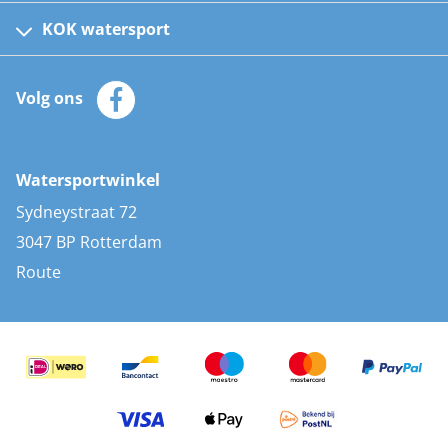
Kinder reddingsvesten
KOK watersport
Watersportwinkel
Automatische reddingsvesten
Klantenservice
Zeilkleding
Volg ons
Merken
Zonnepanelen
Bootaccessoires
Bootlakken
Vacatures
AIS transponders
Watersportwinkel
Advies & uitleg
Stootwillen en fenders
Sydneystraat 72
Bootkussens
3047 BP Rotterdam
Zwemtrappen
Route
Navigatieverlichting