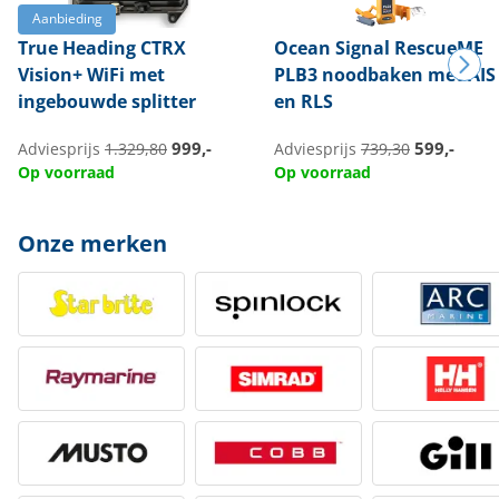
Aanbieding
True Heading
CTRX
Ocean Signal
RescueME
Vision+ WiFi met
PLB3 noodbaken met AIS
ingebouwde splitter
en RLS
999,-
599,-
Adviesprijs
1.329,80
Adviesprijs
739,30
Op voorraad
Op voorraad
Onze merken