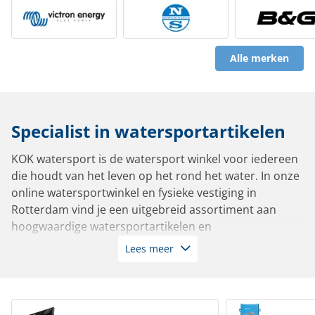
Alle merken
Specialist in watersportartikelen
KOK watersport is de watersport winkel voor iedereen
die houdt van het leven op het rond het water. In onze
online watersportwinkel en fysieke vestiging in
Rotterdam vind je een uitgebreid assortiment aan
hoogwaardige watersportartikelen en
bootbenodigdheden van de beste kwaliteit. Of je nu
Lees meer
vaart in een zeiljacht, motorboot, sloep, tender,
zeilboot of roeiboot: bij ons slaag je altijd.
Met meer dan 10.000 artikelen op voorraad leverbaar