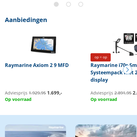
Aanbiedingen
op = op
Raymarine
Axiom 2 9 MFD
Raymarine
i70s Sm
Systeempack met 2
display
1.699,-
2.
Adviesprijs
1.929,95
Adviesprijs
2.891,95
Op voorraad
Op voorraad