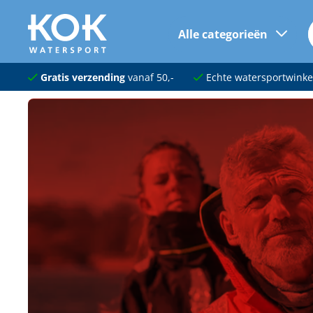
Alle categorieën
naar hoofdinhoud
Navigatie
Gratis verzending
vanaf 50,-
Echte watersportwinke
Dekuitrusting
Ankeren en afmeren
Onderhoud en verf
Elektra
Kleding en schoenen
Sanitair
Kajuit en kombuis