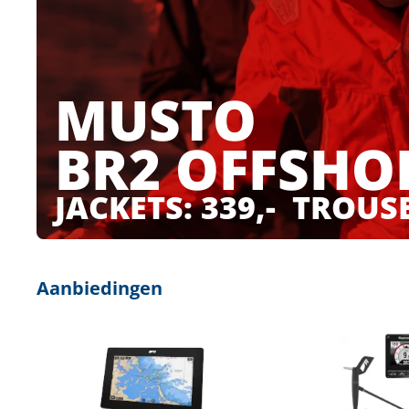
Techniek en motor
Tuigage en dekbeslag
MUSTO
Veiligheid
BR2 OFFSHO
Boten, toebehoren en fun
Meubels en lifestyle
JACKETS: 339,- TROUSE
SALE
Aanbiedingen