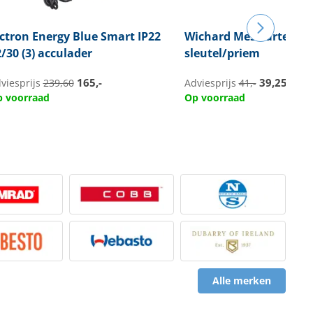
ictron Energy
Blue Smart IP22
Wichard
Mes kartel flu
/30 (3) acculader
sleutel/priem
165,-
39,25
viesprijs
239,60
Adviesprijs
41,-
 voorraad
Op voorraad
Alle merken