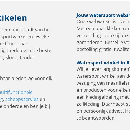
tikelen
Jouw watersport webs
Onze webwinkel is overzi
Met een paar klikken rond
ereen die houdt van het
verzending. Dankzij onz
rsportwinkel en fysieke
garanderen. Bestel je v
sortiment aan
bestelling gratis. Kwalit
digdheden van de beste
ot, sloep, tender,
Watersport winkel in
Wil je liever langskome
watersport winkel aan d
baar bieden we voor elk
vestiging van maar lief
en producten voor elke 
ultifunctionele
een kledingafdeling met
ng
,
scheepsservies
en
zeilkleding. Daarnaast s
e onderdelen ben je bij
en persoonlijk advies. H
te beantwoorden.