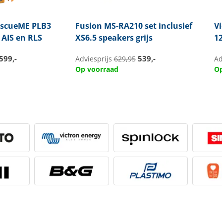
scueME PLB3
Fusion
MS-RA210 set inclusief
V
AIS en RLS
XS6.5 speakers grijs
12
599,-
539,-
Adviesprijs
629,95
Ad
Op voorraad
Op