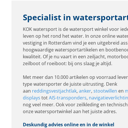
Specialist in watersportar
KOK watersport is de watersport winkel voor ied
leven op het rond het water. In onze online wate
vestiging in Rotterdam vind je een uitgebreid as
hoogwaardige watersportartikelen en bootbeno
kwaliteit. Of je nu vaart in een zeiljacht, motorbo
zeilboot of roeiboot: bij ons slaag je altijd.
Met meer dan 10.000 artikelen op voorraad lever
type watersporter de juiste uitrusting. Denk
aan
reddingsvest
jachtlak
,
anker
,
stootwillen
en
m
displays
tot
AIS-transponders
,
navigatieverlichti
nog veel meer. Ook voor zeilkleding en technisch
onze watersportwinkel aan het juiste adres.
Deskundig advies online en in de winkel