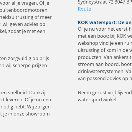
Sydneystraat 72 3047 B
oor al je vragen. Of je
Route
e buitenboordmotoren,
gheidsuitrusting of meer
KOK watersport: De on
 wij geven advies op
Of je nu voor het eerst h
kel, zodat je met een
met een boot: bij KOK wa
webshop vind je een rui
uitrusting of kom in de 
producten. Van ankers 
ten zorgvuldig op prijs
stroom aan boord, booto
en wij scherpe prijzen
drinkwatersystemen. Van
van passend advies op h
 en snelheid. Dankzij
Neem gerust vrijblijven
ct leveren. Of je nu een
watersportwinkel.
 nodig hebt. Wij zorgen
 wat je in onze showroom