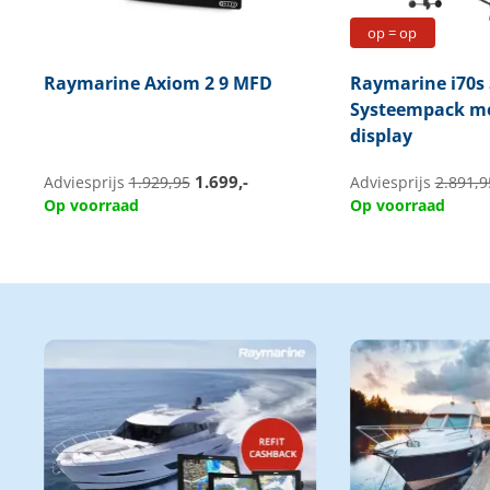
op = op
Raymarine
Axiom 2 9 MFD
Raymarine
i70s
Systeempack me
display
1.699,-
Adviesprijs
1.929,95
Adviesprijs
2.891,9
Op voorraad
Op voorraad