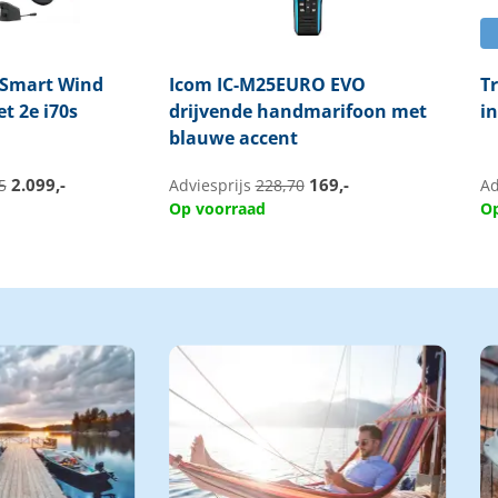
 Smart Wind
Icom
IC-M25EURO EVO
T
t 2e i70s
drijvende handmarifoon met
i
blauwe accent
2.099,-
169,-
5
Adviesprijs
228,70
Ad
Op voorraad
Op