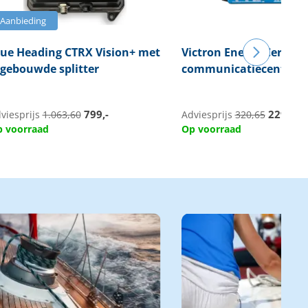
Aanbieding
rue Heading
CTRX Vision+ met
Victron Energy
Cerbo G
ngebouwde splitter
communicatiecentru
799,-
229,95
viesprijs
1.063,60
Adviesprijs
320,65
 voorraad
Op voorraad