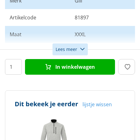
Merk
Gill
Artikelcode
81897
Maat
XXXL
Lees meer
Kleur
Grijs
In winkelwagen
Doelgroep
Heren
Dit bekeek je eerder
lijstje wissen