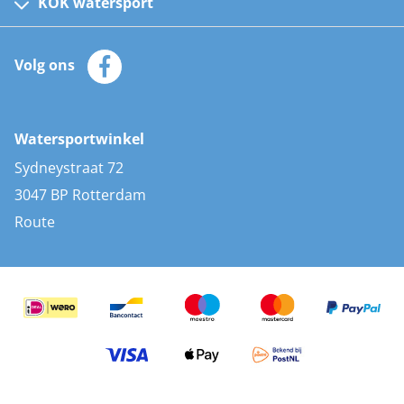
Kinder reddingsvesten
KOK watersport
Watersportwinkel
Automatische reddingsvesten
Klantenservice
Zeilkleding
Volg ons
Merken
Zonnepanelen
Bootaccessoires
Bootlakken
Vacatures
AIS transponders
Watersportwinkel
Advies & uitleg
Stootwillen en fenders
Sydneystraat 72
Bootkussens
3047 BP Rotterdam
Zwemtrappen
Route
Navigatieverlichting