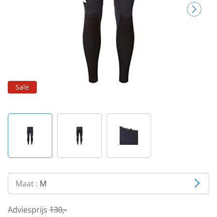
Sale
Maat :
M
Adviesprijs
130,-