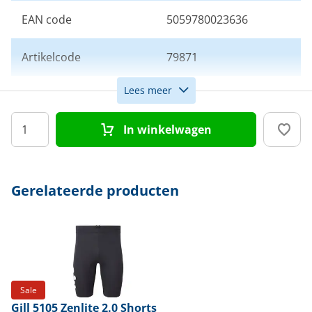
EAN code
5059780023636
Artikelcode
79871
Lees meer
Maat
M
In winkelwagen
Kleur
Blauw
Doelgroep
Heren
Gerelateerde producten
Sale
Gill
5105 Zenlite 2.0 Shorts