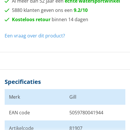
Al meer dan 52 jaar een
echte watersportwinkel
5880 klanten geven ons een
9.2/10
Kosteloos retour
binnen 14 dagen
Een vraag over dit product?
Specificaties
Merk
Gill
EAN code
5059780041944
Artikelcode
81907