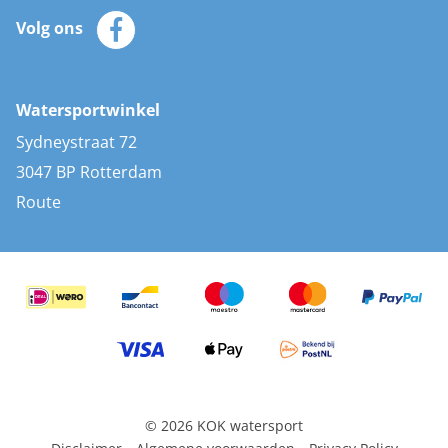
Klantenservice
Zeilkleding
Volg ons
Merken
Zonnepanelen
Bootaccessoires
Bootlakken
Vacatures
AIS transponders
Watersportwinkel
Advies & uitleg
Stootwillen en fenders
Sydneystraat 72
Bootkussens
3047 BP Rotterdam
Zwemtrappen
Route
Navigatieverlichting
© 2026 KOK watersport