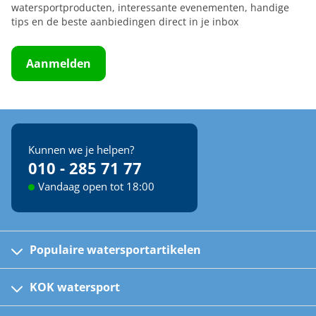
watersportproducten, interessante evenementen, handige
tips en de beste aanbiedingen direct in je inbox
Aanmelden
Kunnen we je helpen?
010 - 285 71 77
Vandaag open tot 18:00
Populaire watersportartikelen
Fusion bootradio's
Kinder reddingsvesten
KOK watersport
Watersportwinkel
Automatische reddingsvesten