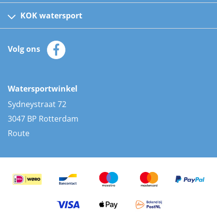
Kinder reddingsvesten
KOK watersport
Watersportwinkel
Automatische reddingsvesten
Klantenservice
Zeilkleding
Volg ons
Merken
Zonnepanelen
Bootaccessoires
Bootlakken
Vacatures
AIS transponders
Watersportwinkel
Advies & uitleg
Stootwillen en fenders
Sydneystraat 72
Bootkussens
3047 BP Rotterdam
Zwemtrappen
Route
Navigatieverlichting