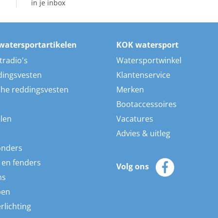
in je inbox
watersportartikelen
KOK watersport
tradio's
Watersportwinkel
dingsvesten
Klantenservice
he reddingsvesten
Merken
Bootaccessoires
len
Vacatures
Advies & uitleg
onders
 en fenders
Volg ons
ns
pen
rlichting