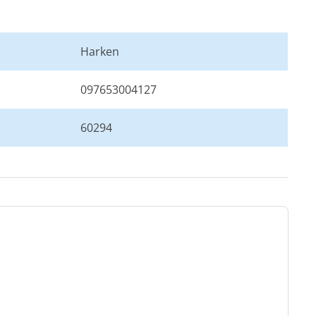
Harken
097653004127
60294