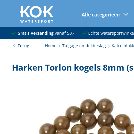
Alle categorieën
naar hoofdinhoud
Navigatie
Gratis verzending
vanaf 50,-
Echte watersportwinke
Terug
Home
Tuigage en dekbeslag
Katrolblok
Dekuitrusting
Ankeren en afmeren
Harken Torlon kogels 8mm (s
Onderhoud en verf
Elektra
Kleding en schoenen
Sanitair
Kajuit en kombuis