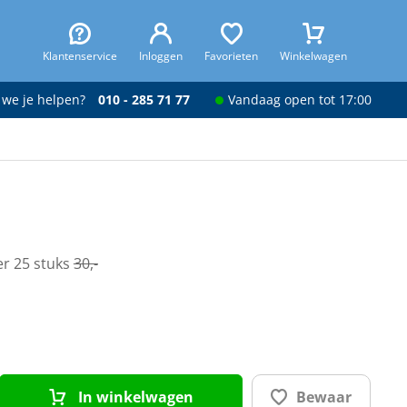
Klantenservice
Inloggen
Favorieten
Winkelwagen
 we je helpen?
010 - 285 71 77
Vandaag open tot 17:00
er 25 stuks
30,-
In winkelwagen
Bewaar