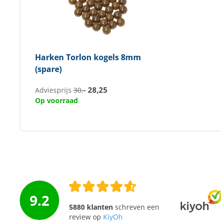
Harken
Torlon kogels 8mm
(spare)
28,25
Adviesprijs
30,-
Op voorraad
9.2
5880 klanten
schreven een
review op
KiyOh