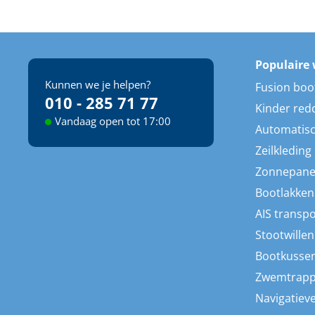
Populaire 
Kunnen we je helpen?
Fusion boo
010 - 285 71 77
Kinder red
Vandaag open tot 17:00
Automatisc
Zeilkleding
Zonnepane
Bootlakken
AIS transp
Stootwillen
Bootkusse
Zwemtrap
Navigatieve