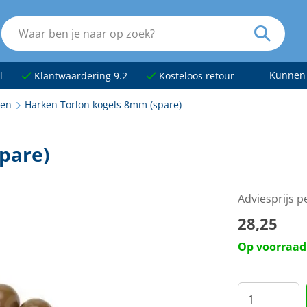
Kunnen
l
Klantwaardering 9.2
Kosteloos retour
ken
Harken Torlon kogels 8mm (spare)
pare)
Adviesprijs p
28,25
Op voorraad