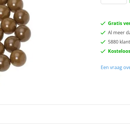
Gratis ve
Al meer d
5880 klan
Kosteloos
Een vraag ove