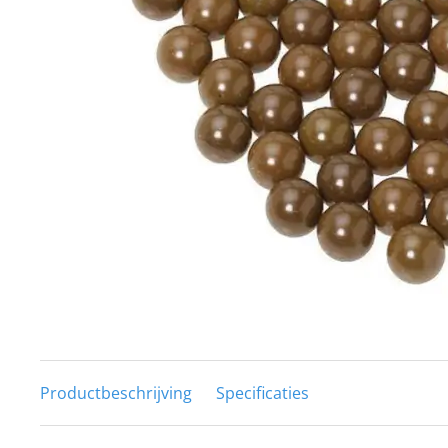
Techniek en motor
Tuigage en dekbeslag
Veiligheid
Boten, toebehoren en fun
Meubels en lifestyle
SALE
Productbeschrijving
Specificaties