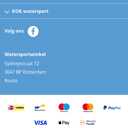
Fusion bootradio's
Kinder reddingsvesten
KOK watersport
Watersportwinkel
Automatische reddingsvesten
Klantenservice
Zeilkleding
Volg ons
Merken
Zonnepanelen
Bootaccessoires
Bootlakken
Vacatures
AIS transponders
Watersportwinkel
Advies & uitleg
Stootwillen en fenders
Sydneystraat 72
Bootkussens
3047 BP Rotterdam
Zwemtrappen
Route
Navigatieverlichting