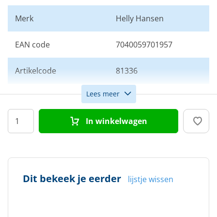
Merk
Helly Hansen
EAN code
7040059701957
Artikelcode
81336
Lees meer
Kleur
Navy
In winkelwagen
Doelgroep
Dames
Maat
42
Dit bekeek je eerder
lijstje wissen