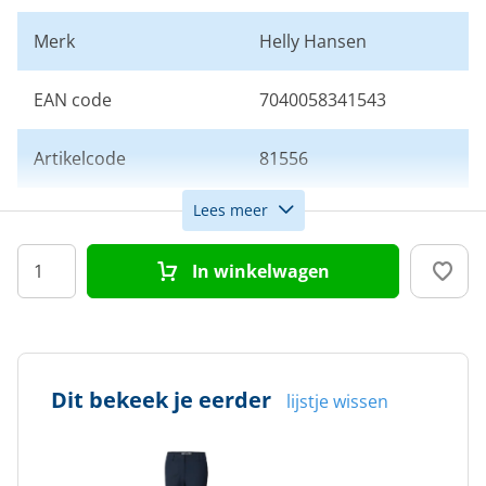
Merk
Helly Hansen
EAN code
7040058341543
Artikelcode
81556
Lees meer
Maat
32
In winkelwagen
Kleur
Navy
Doelgroep
Dames
Dit bekeek je eerder
lijstje wissen