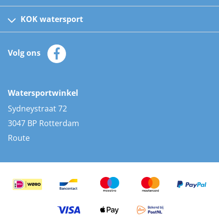
Fusion bootradio's
Kinder reddingsvesten
KOK watersport
Watersportwinkel
Automatische reddingsvesten
Klantenservice
Zeilkleding
Volg ons
Merken
Zonnepanelen
Bootaccessoires
Bootlakken
Vacatures
AIS transponders
Watersportwinkel
Advies & uitleg
Stootwillen en fenders
Sydneystraat 72
Bootkussens
3047 BP Rotterdam
Zwemtrappen
Route
Navigatieverlichting