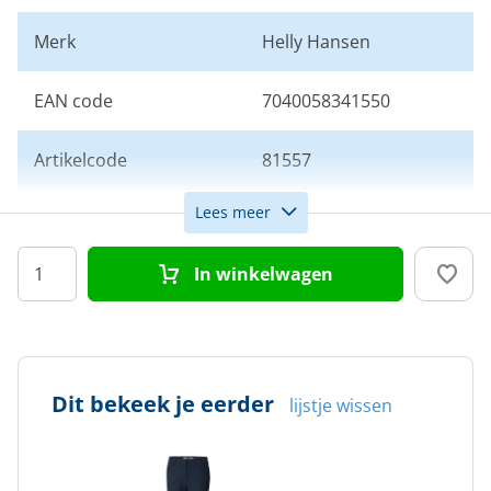
Merk
Helly Hansen
EAN code
7040058341550
Artikelcode
81557
Lees meer
Maat
33
In winkelwagen
Kleur
Navy
Doelgroep
Dames
Dit bekeek je eerder
lijstje wissen