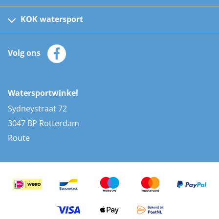
Fusion bootradio's
Kinder reddingsvesten
KOK watersport
Watersportwinkel
Automatische reddingsvesten
Klantenservice
Zeilkleding
Volg ons
Merken
Zonnepanelen
Bootaccessoires
Bootlakken
Vacatures
AIS transponders
Watersportwinkel
Advies & uitleg
Stootwillen en fenders
Sydneystraat 72
Bootkussens
3047 BP Rotterdam
Zwemtrappen
Route
Navigatieverlichting