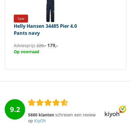
Sale
Helly Hansen
34485 Pier 4.0
Pants navy
179,-
Adviesprijs
220,-
Op voorraad
9.2
5880 klanten
schreven een review
op
KiyOh