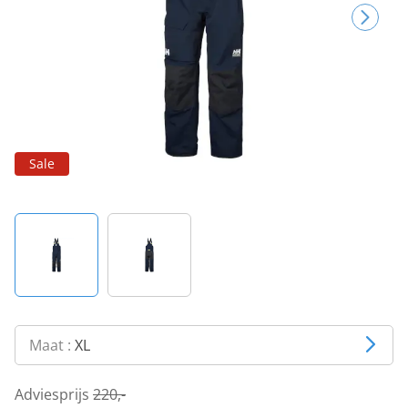
Sale
Maat :
XL
Adviesprijs
220,-