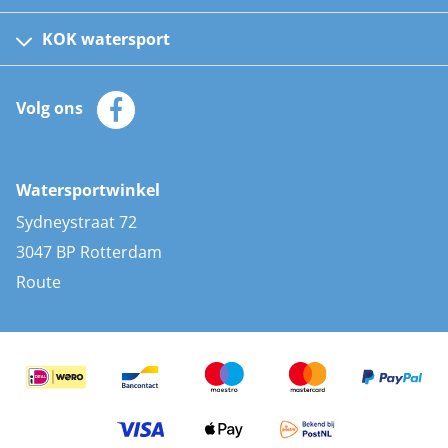
Fusion bootradio's
Kinder reddingsvesten
KOK watersport
Watersportwinkel
Automatische reddingsvesten
Klantenservice
Zeilkleding
Volg ons
Merken
Zonnepanelen
Bootaccessoires
Bootlakken
Vacatures
AIS transponders
Watersportwinkel
Advies & uitleg
Stootwillen en fenders
Sydneystraat 72
Bootkussens
3047 BP Rotterdam
Zwemtrappen
Route
Navigatieverlichting