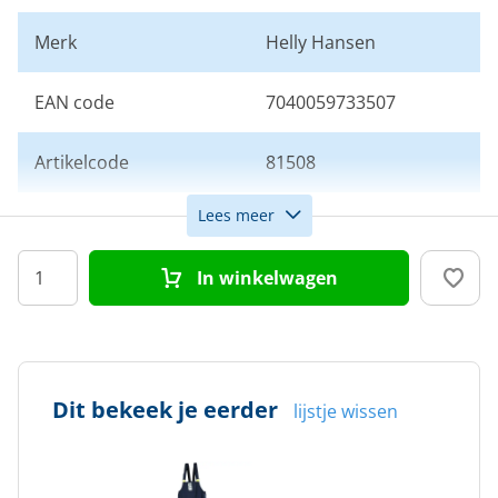
Merk
Helly Hansen
EAN code
7040059733507
Artikelcode
81508
Lees meer
Maat
XL
In winkelwagen
Kleur
Navy
Doelgroep
Heren
Dit bekeek je eerder
lijstje wissen