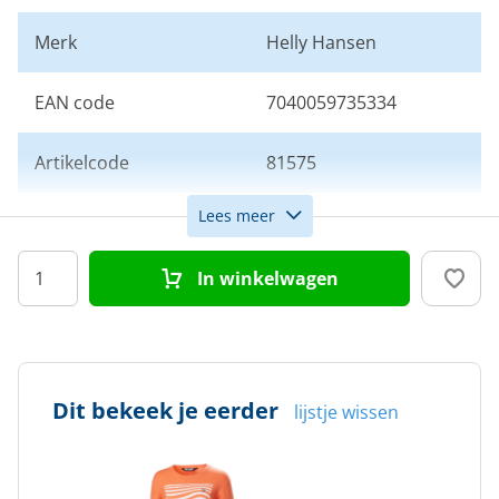
Merk
Helly Hansen
EAN code
7040059735334
Artikelcode
81575
Lees meer
Maat
S
In winkelwagen
Kleur
Oranje
Doelgroep
Dames
Dit bekeek je eerder
lijstje wissen