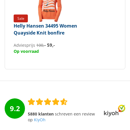
Sale
Helly Hansen
34495 Women
Quayside Knit bonfire
59,-
Adviesprijs
100,-
Op voorraad
9.2
5880 klanten
schreven een review
op
KiyOh