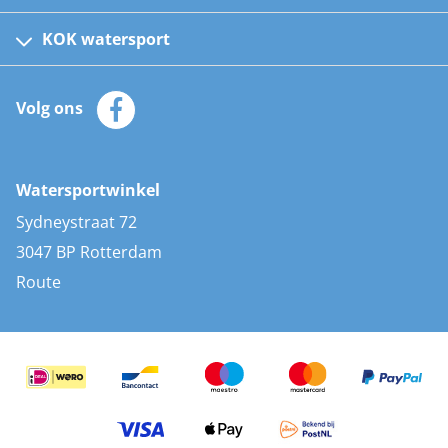
Fusion bootradio's
Kinder reddingsvesten
KOK watersport
Watersportwinkel
Automatische reddingsvesten
Klantenservice
Zeilkleding
Volg ons
Merken
Zonnepanelen
Bootaccessoires
Bootlakken
Vacatures
AIS transponders
Watersportwinkel
Advies & uitleg
Stootwillen en fenders
Sydneystraat 72
Bootkussens
3047 BP Rotterdam
Zwemtrappen
Route
Navigatieverlichting