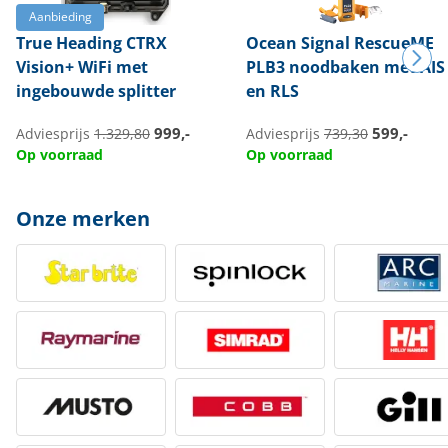
Aanbieding
True Heading
CTRX
Ocean Signal
RescueME
Vision+ WiFi met
PLB3 noodbaken met AIS
ingebouwde splitter
en RLS
999,-
599,-
Adviesprijs
1.329,80
Adviesprijs
739,30
Op voorraad
Op voorraad
Onze merken