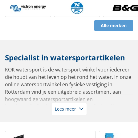
Alle merken
Specialist in watersportartikelen
KOK watersport is de watersport winkel voor iedereen
die houdt van het leven op het rond het water. In onze
online watersportwinkel en fysieke vestiging in
Rotterdam vind je een uitgebreid assortiment aan
hoogwaardige watersportartikelen en
bootbenodigdheden van de beste kwaliteit. Of je nu
Lees meer
vaart in een zeiljacht, motorboot, sloep, tender,
zeilboot of roeiboot: bij ons slaag je altijd.
Met meer dan 10.000 artikelen op voorraad leverbaar