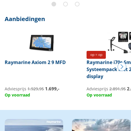
Aanbiedingen
op = op
Raymarine
Axiom 2 9 MFD
Raymarine
i70s Sm
Systeempack met 2
display
1.699,-
2.
Adviesprijs
1.929,95
Adviesprijs
2.891,95
Op voorraad
Op voorraad