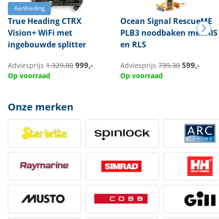
Aanbieding
True Heading
CTRX
Ocean Signal
RescueME
Vision+ WiFi met
PLB3 noodbaken met AIS
ingebouwde splitter
en RLS
999,-
599,-
Adviesprijs
1.329,80
Adviesprijs
739,30
Op voorraad
Op voorraad
Onze merken