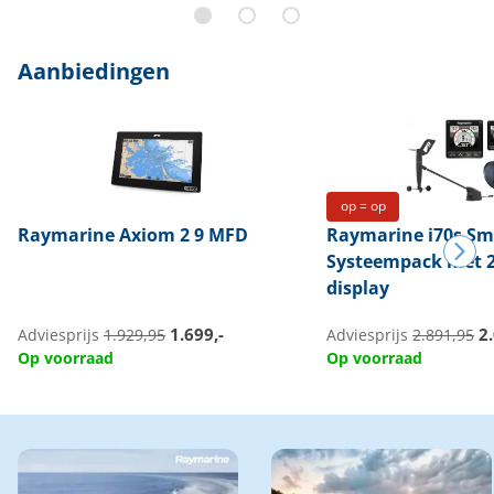
Aanbiedingen
op = op
Raymarine
Axiom 2 9 MFD
Raymarine
i70s Sm
Systeempack met 2
display
1.699,-
2.
Adviesprijs
1.929,95
Adviesprijs
2.891,95
Op voorraad
Op voorraad