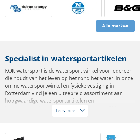
Alle merken
Specialist in watersportartikelen
KOK watersport is de watersport winkel voor iedereen
die houdt van het leven op het rond het water. In onze
online watersportwinkel en fysieke vestiging in
Rotterdam vind je een uitgebreid assortiment aan
hoogwaardige watersportartikelen en
bootbenodigdheden van de beste kwaliteit. Of je nu
Lees meer
vaart in een zeiljacht, motorboot, sloep, tender,
zeilboot of roeiboot: bij ons slaag je altijd.
Met meer dan 10.000 artikelen op voorraad leverbaar